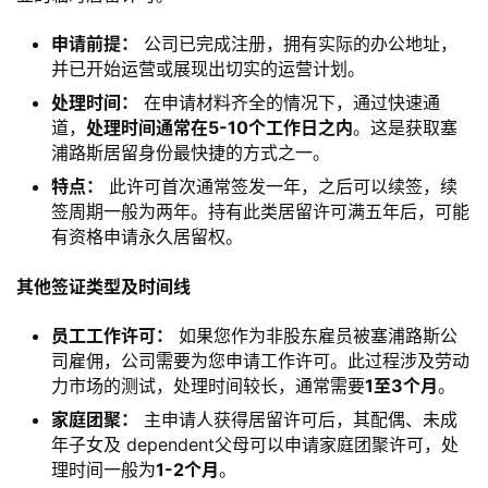
申请前提：​
​ 公司已完成注册，拥有实际的办公地址，
并已开始运营或展现出切实的运营计划。
处理时间：​
​ 在申请材料齐全的情况下，通过快速通
道，​
​处理时间通常在5-10个工作日之内​
​。这是获取塞
浦路斯居留身份最快捷的方式之一。
​特点：​
​ 此许可首次通常签发一年，之后可以续签，续
签周期一般为两年。持有此类居留许可满五年后，可能
有资格申请永久居留权。
​其他签证类型及时间线​
员工工作许可：​
​ 如果您作为非股东雇员被塞浦路斯公
司雇佣，公司需要为您申请工作许可。此过程涉及劳动
力市场的测试，处理时间较长，通常需要​
​1至3个月​
​。
​家庭团聚：​
​ 主申请人获得居留许可后，其配偶、未成
年子女及 dependent父母可以申请家庭团聚许可，处
理时间一般为​
​1-2个月​
​。