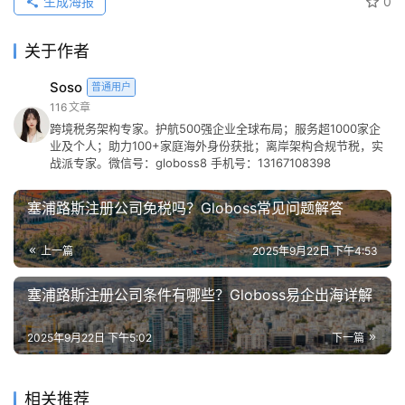
生成海报
0
关于作者
Soso
普通用户
116
文章
跨境税务架构专家。护航500强企业全球布局；服务超1000家企
业及个人；助力100+家庭海外身份获批；离岸架构合规节税，实
战派专家。微信号：globoss8 手机号：13167108398
塞浦路斯注册公司免税吗？Globoss常见问题解答
上一篇
2025年9月22日 下午4:53
塞浦路斯注册公司条件有哪些？Globoss易企出海详解
2025年9月22日 下午5:02
下一篇
相关推荐