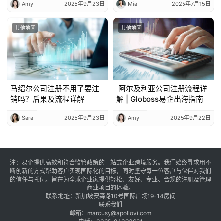
Amy
2025年9月23日
Mia
2025年7月15日
其他地区
其他地区
马绍尔公司注册不用了要注
阿尔及利亚公司注册流程详
销吗？后果及流程详解
解 | Globoss易企出海指南
Sara
2025年9月23日
Amy
2025年9月22日
注：易企提供高效和符合监管政策的一站式企业跨境服务。我们始终寻求用不
断创新的方式帮助客户实现国际化的目标，同时坚守每一位客户与伙伴对我们
的信任与托付。旨在为全球企业家提供轻松、友好、专业、合规的注册及管理
商业项目的体验。
联系地址：新加坡安森路10号国际广场19-14房间
联系我们
邮箱：
marcusy@apollovi.com