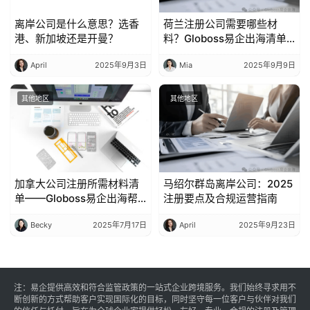
离岸公司是什么意思？选香
荷兰注册公司需要哪些材
港、新加坡还是开曼？
料？Globoss易企出海清单
整理
April
2025年9月3日
Mia
2025年9月9日
其他地区
其他地区
加拿大公司注册所需材料清
马绍尔群岛离岸公司：2025
单——Globoss易企出海帮
注册要点及合规运营指南
您高效准备
Becky
2025年7月17日
April
2025年9月23日
注：易企提供高效和符合监管政策的一站式企业跨境服务。我们始终寻求用不
断创新的方式帮助客户实现国际化的目标，同时坚守每一位客户与伙伴对我们