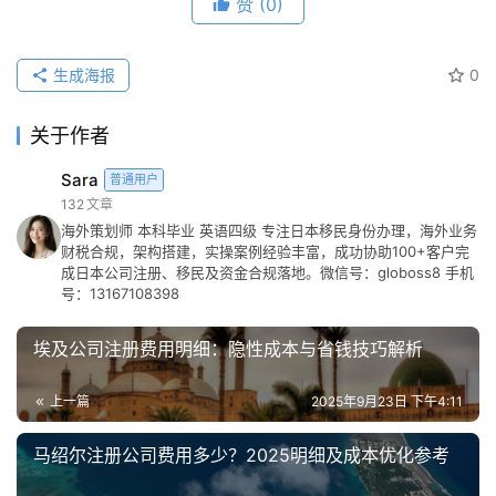
赞
(0)
生成海报
0
关于作者
Sara
普通用户
132
文章
海外策划师 本科毕业 英语四级 专注日本移民身份办理，海外业务
财税合规，架构搭建，实操案例经验丰富，成功协助100+客户完
成日本公司注册、移民及资金合规落地。微信号：globoss8 手机
号：13167108398
埃及公司注册费用明细：隐性成本与省钱技巧解析
上一篇
2025年9月23日 下午4:11
马绍尔注册公司费用多少？2025明细及成本优化参考