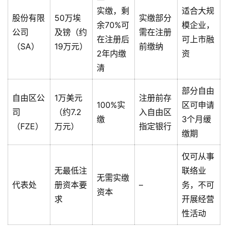
实缴，剩
适合大规
股份有限
50万埃
实缴部分
余70%可
模企业，
公司
及镑（约
需在注册
在注册后
可上市融
（SA）
19万元）
前缴纳
2年内缴
资
清
部分自由
自由区公
1万美元
注册前存
100%实
区可申请
司
（约7.2
入自由区
缴
3个月缓
（FZE）
万元）
指定银行
缴期
仅可从事
无最低注
联络业
无需实缴
代表处
册资本要
–
务，不可
资本
求
开展经营
性活动