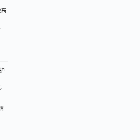
较高
，
护
；
情