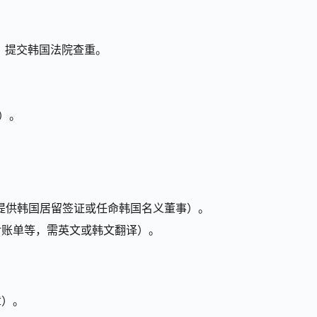
，提交韩国法院查重。
C）。
。
提供韩国居留签证或任命韩国名义董事）。
对账单等，需英文或韩文翻译）。
章）。