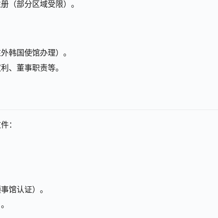
注册（部分区域受限）。
驻外韩国使馆办理）。
权利、董事职责等。
文件：
领事馆认证）。
）。