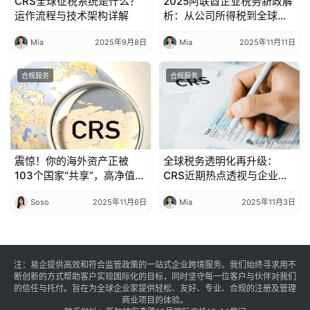
CRS全球征税系统是什么？
2025阿联酋企业税务新政解
运作流程与技术架构详解
析：从公司所得税到全球最
低15％税率，你必须知道的
Mia
2025年9月8日
Mia
2025年11月11日
合规关键
合规服务
合规服务
震惊！你的海外资产正被
全球税务透明化再升级：
103个国家“共享”，高净值人
CRS近期热点透视与企业的
士如何应对CRS风暴？
合规应对之道
Soso
2025年11月6日
Mia
2025年11月3日
注：易企提供高效和符合监管政策的一站式企业跨境服务。我们始终寻求用不
断创新的方式帮助客户实现国际化的目标，同时坚守每一位客户与伙伴对我们
的信任与托付。旨在为全球企业家提供轻松、友好、专业、合规的注册及管理
商业项目的体验。