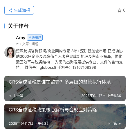
生成海报
0
关于作者
Amy
普通用户
211
文章
1
问题
资深跨境咨询顾问/商业架构专家 8年+深耕新加坡市场 已成功协
助3000+企业及高净值个人客户完成新加坡及东南亚布局，优化
运营效率与税务结构 ，为您的出海发展提供专业、文件的咨询支
持。 微信号：globoss8 手机号：13167108398
CRS全球征税是谁在监管？多层级的监管执行体系
上一篇
2025年9月17日 下午6:30
CRS全球征税政策核心解析与合规应对策略
2025年9月17日 下午6:35
下一篇