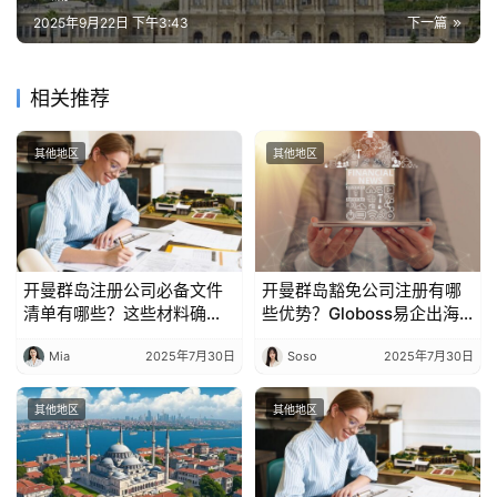
2025年9月22日 下午3:43
下一篇
相关推荐
其他地区
其他地区
开曼群岛注册公司必备文件
开曼群岛豁免公司注册有哪
清单有哪些？这些材料确保
些优势？Globoss易企出海
完整无误
为您整理7大优势
Mia
2025年7月30日
Soso
2025年7月30日
其他地区
其他地区