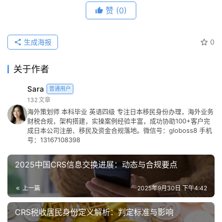
赞
(0)
生成海报
0
关于作者
Sara
普通用户
132
文章
海外策划师 本科毕业 英语四级 专注日本移民身份办理，海外业务
财税合规，架构搭建，实操案例经验丰富，成功协助100+客户完
成日本公司注册、移民及资金合规落地。微信号：globoss8 手机
号：13167108398
2025中国CRS信息交换进展：动态与合规要点
上一篇
2025年9月30日 下午4:42
CRS税收居民身份定义解析：判定标准与影响