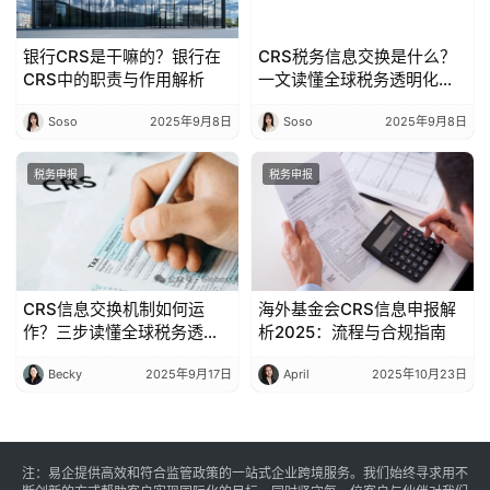
银行CRS是干嘛的？银行在
CRS税务信息交换是什么？
CRS中的职责与作用解析
一文读懂全球税务透明化核
心
Soso
2025年9月8日
Soso
2025年9月8日
税务申报
税务申报
CRS信息交换机制如何运
海外基金会CRS信息申报解
作？三步读懂全球税务透明
析2025：流程与合规指南
流程
Becky
2025年9月17日
April
2025年10月23日
注：易企提供高效和符合监管政策的一站式企业跨境服务。我们始终寻求用不