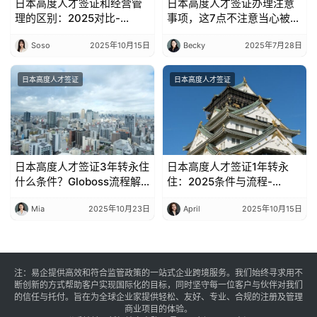
日本高度人才签证和经营管
日本高度人才签证办理注意
理的区别：2025对比-
事项，这7点不注意当心被拒
Globoss
签
Soso
2025年10月15日
Becky
2025年7月28日
日本高度人才签证
日本高度人才签证
日本高度人才签证3年转永住
日本高度人才签证1年转永
什么条件？Globoss流程解
住：2025条件与流程-
析
Globoss
Mia
2025年10月23日
April
2025年10月15日
注：易企提供高效和符合监管政策的一站式企业跨境服务。我们始终寻求用不
断创新的方式帮助客户实现国际化的目标，同时坚守每一位客户与伙伴对我们
的信任与托付。旨在为全球企业家提供轻松、友好、专业、合规的注册及管理
商业项目的体验。