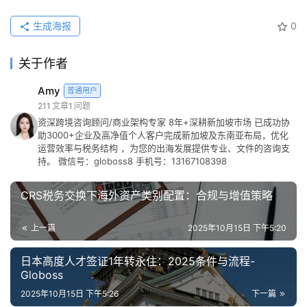
生成海报
0
关于作者
Amy
普通用户
211
文章
1
问题
资深跨境咨询顾问/商业架构专家 8年+深耕新加坡市场 已成功协
助3000+企业及高净值个人客户完成新加坡及东南亚布局，优化
运营效率与税务结构 ，为您的出海发展提供专业、文件的咨询支
持。 微信号：globoss8 手机号：13167108398
CRS税务交换下海外资产类别配置：合规与增值策略
上一篇
2025年10月15日 下午5:20
日本高度人才签证1年转永住：2025条件与流程-
Globoss
2025年10月15日 下午5:26
下一篇