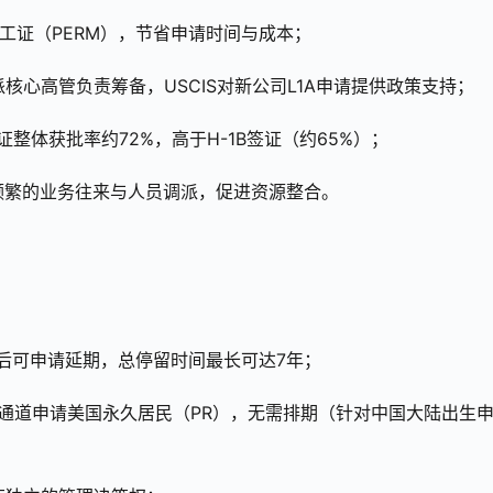
请劳工证（PERM），节省申请时间与成本；
核心高管负责筹备，USCIS对新公司L1A申请提供政策支持；
A签证整体获批率约72%，高于H-1B签证（约65%）；
展频繁的业务往来与人员调派，促进资源整合。
满后可申请延期，总停留时间最长可达7年；
业移民通道申请美国永久居民（PR），无需排期（针对中国大陆出生