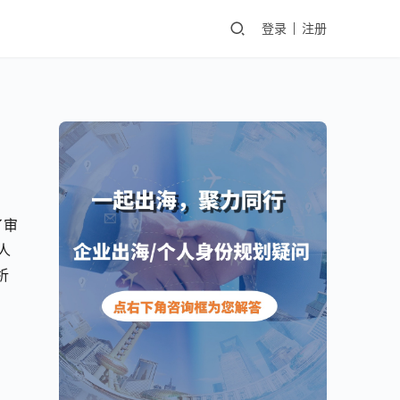
登录
注册
了审
人
析