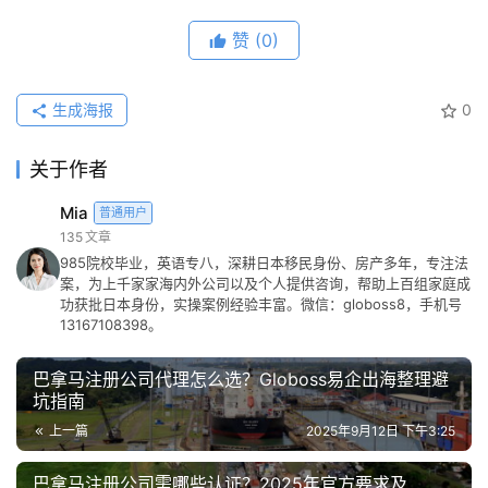
赞
(0)
生成海报
0
关于作者
Mia
普通用户
135
文章
985院校毕业，英语专八，深耕日本移民身份、房产多年，专注法
案，为上千家家海内外公司以及个人提供咨询，帮助上百组家庭成
功获批日本身份，实操案例经验丰富。微信：globoss8，手机号
13167108398。
巴拿马注册公司代理怎么选？Globoss易企出海整理避
坑指南
上一篇
2025年9月12日 下午3:25
巴拿马注册公司需哪些认证？2025年官方要求及