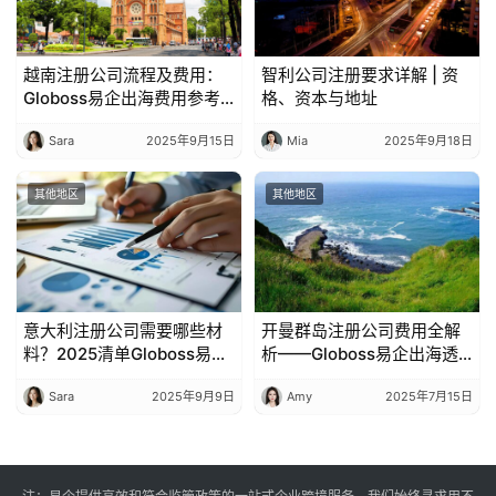
越南注册公司流程及费用：
智利公司注册要求详解 | 资
Globoss易企出海费用参考
格、资本与地址
指南
Sara
2025年9月15日
Mia
2025年9月18日
其他地区
其他地区
意大利注册公司需要哪些材
开曼群岛注册公司费用全解
料？2025清单Globoss易企
析——Globoss易企出海透
出海整理
明化报价指南
Sara
2025年9月9日
Amy
2025年7月15日