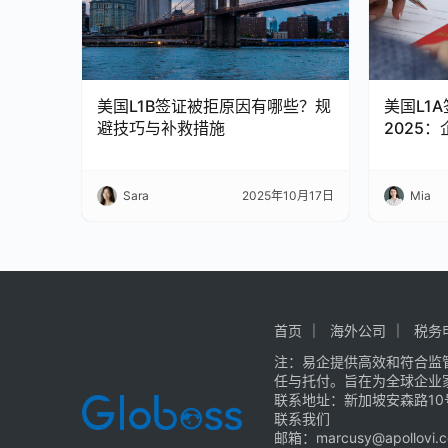
美国L1B签证被拒原因有哪些？规
美国L1
避技巧与补救措施
2025
Sara
2025年10月17日
Mia
首页
海外公司
税务
注：易企提供高效和符合监
任与托付。旨在为全球企业
联系地址：新加坡安森路10号
联系我们
邮箱：
marcusy@apollovi.