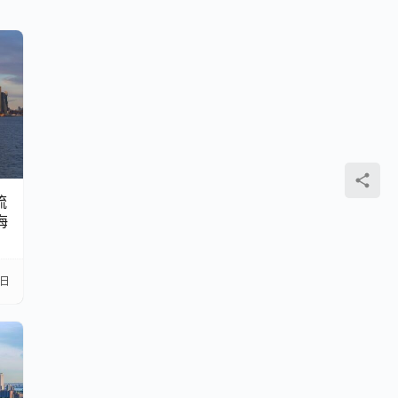
流
海
7日