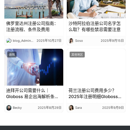
佛罗里达州注册公司指南：
沙特阿拉伯注册公司名字怎
注册流程、条件及费用
么取？有哪些禁忌需要注意
blog_Admin_Log1n
2025年10月27日
Soso
2025年9月15日
迪拜
其他地区
迪拜开公司需要什么｜
荷兰注册公司费用多少？
Globoss 易企出海解析条件
2025年注册明细Globoss整
与材料清单
理
Becky
2025年8月29日
Sara
2025年9月9日