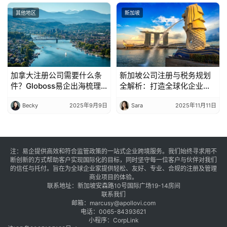
其他地区
新加坡
加拿大注册公司需要什么条
新加坡公司注册与税务规划
件？Globoss易企出海梳理
全解析：打造全球化企业的
要点
第一步
Becky
2025年9月9日
Sara
2025年11月11日
注：易企提供高效和符合监管政策的一站式企业跨境服务。我们始终寻求用不
断创新的方式帮助客户实现国际化的目标，同时坚守每一位客户与伙伴对我们
的信任与托付。旨在为全球企业家提供轻松、友好、专业、合规的注册及管理
商业项目的体验。
联系地址：新加坡安森路10号国际广场19-14房间
联系我们
邮箱：
marcusy@apollovi.com
电话：
0065-84393621
小程序：CorpLink