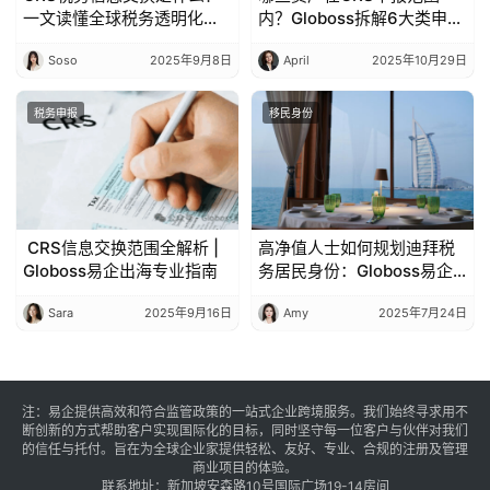
一文读懂全球税务透明化核
内？Globoss拆解6大类申报
心
资产
Soso
2025年9月8日
April
2025年10月29日
税务申报
移民身份
CRS信息交换范围全解析 |
高净值人士如何规划迪拜税
Globoss易企出海专业指南
务居民身份：Globoss易企
出海助您实现全球资产优化
Sara
2025年9月16日
Amy
2025年7月24日
配置
注：易企提供高效和符合监管政策的一站式企业跨境服务。我们始终寻求用不
断创新的方式帮助客户实现国际化的目标，同时坚守每一位客户与伙伴对我们
的信任与托付。旨在为全球企业家提供轻松、友好、专业、合规的注册及管理
商业项目的体验。
联系地址：新加坡安森路10号国际广场19-14房间